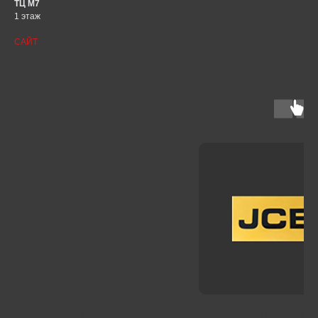
ТЦ М7
1 этаж
САЙТ
Смотрите так же
AUTOFIL
JCB MARKET