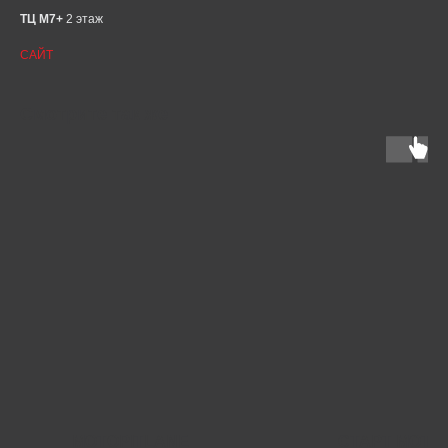
ТЦ М7+
2 этаж
САЙТ
Смотрите так же
MOTOPITLANE
СТАРТ МОТО