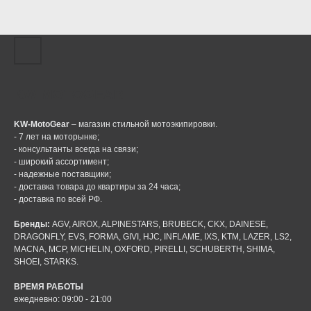
KW MOTOGEAR
KW-MotoGear
– магазин стильной мотоэкипировки.
- 7 лет на моторынке;
- консультанты всегда на связи;
- широкий ассортимент;
- надежные поставщики;
- доставка товара до квартиры за 24 часа;
- доставка по всей РФ.
Бренды:
AGV, AIROX, ALPINESTARS, BRUBECK, CKX, DAINESE,
DRAGONFLY, EVS, FORMA, GIVI, HJC, INFLAME, IXS, KTM, LAZER, LS2,
MACNA, MCP, MICHELIN, OXFORD, PIRELLI, SCHUBERTH, SHIMA,
SHOEI, STARKS.
ВРЕМЯ РАБОТЫ
ежедневно: 09:00 - 21:00